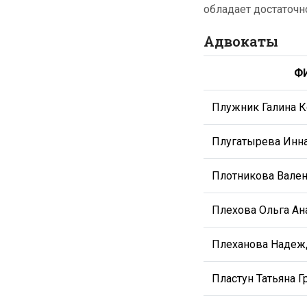
обладает достаточн
Адвокаты
Ф
Плужник Галина К
Плугатырева Инн
Плотникова Вале
Плехова Ольга Ан
Плеханова Надеж
Пластун Татьяна 