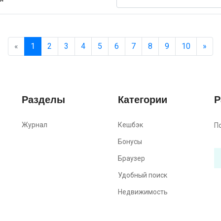
«
1
2
3
4
5
6
7
8
9
10
»
Разделы
Категории
Р
Журнал
Кешбэк
П
Бонусы
Браузер
Удобный поиск
Недвижимость