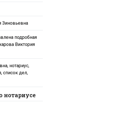
я Зиновьевна
авлена подробная
харова Виктория
на, нотариус,
, список дел,
о нотариусе