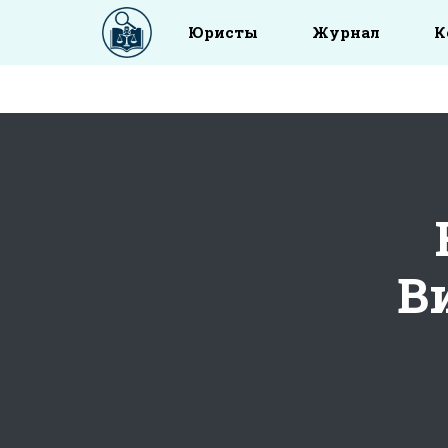
Юристы
Журнал
К
В