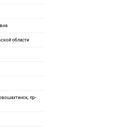
евна
вской области
Новошахтинск, пр-