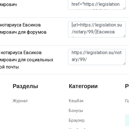
мирович
 нотариуса Евсиков
мирович для форумов
 нотариуса Евсиков
мирович для социальных
ной почты
Разделы
Категории
Р
Журнал
Кешбэк
П
Бонусы
Браузер