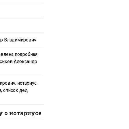
др Владимирович
авлена подробная
всиков Александр
рович, нотариус,
, список дел,
у о нотариусе