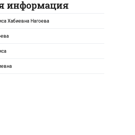
я информация
иса Хабиевна Нагоева
оева
иса
иевна