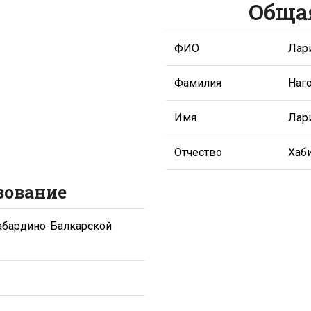
Обща
ФИО
Лар
Фамилия
Наг
Имя
Лар
Отчество
Хаб
зование
Кабардино-Балкарской